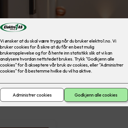
materiell
El-sikkerhet
Ferdig montert
Lad