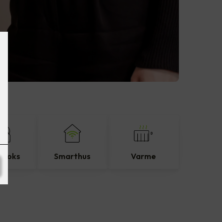
eboks
Smarthus
Varme