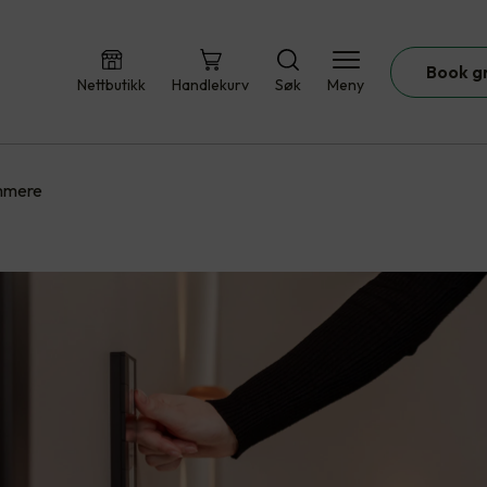
Book g
Nettbutikk
Handlekurv
Søk
Meny
immere