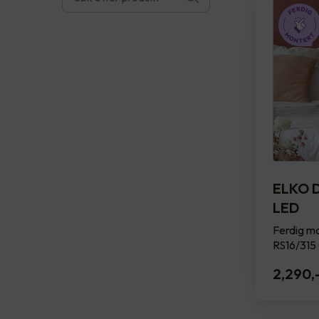
ELKO D
LED
Ferdig mo
RS16/315 
2,290
,