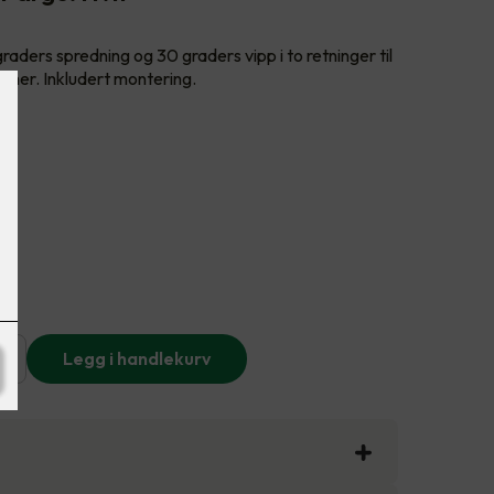
aders spredning og 30 graders vipp i to retninger til
mmer. Inkludert montering.
+
Legg i handlekurv