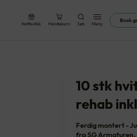
Book g
Nettbutikk
Handlekurv
Søk
Meny
10 stk hv
rehab ink
Ferdig montert - 
fra SG Armaturen. 