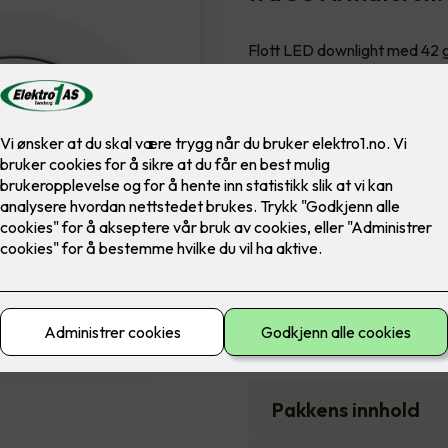
Flott LED downlight med 42 gr
innendørs bruke, inkl. LED di
Farge
8,900
,-
Antall
-
Pakkens innhold