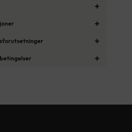
sjoner
gsforutsetninger
sbetingelser